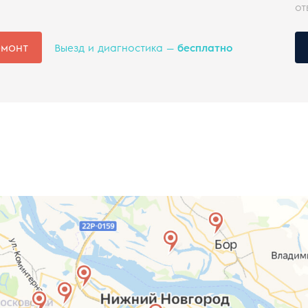
от
емонт
Выезд и диагностика —
бесплатно