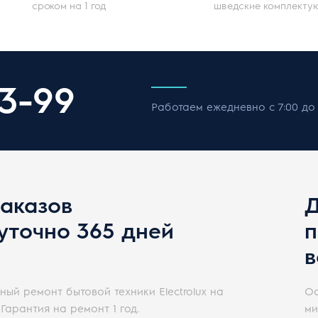
сроком на 1 год
шведские комплекту
73-99
Работаем ежедневно с 7:00 до 
аказов
Д
уточно 365 дней
п
в
ый ремонт бытовой техники Electrolux на
Ос
 Гарантия на ремонт 1 год.
ми