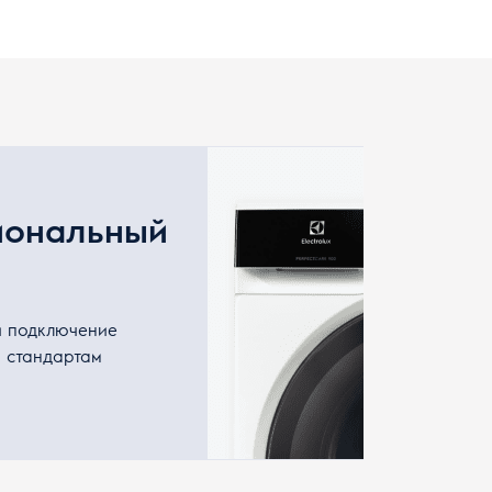
иональный
и подключение
о стандартам