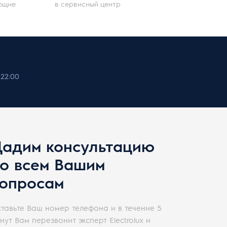
ющие
в сервисный центр
22:00
адим консультацию
о всем Вашим
опросам
тавьте Ваш номер телефона и в течение 5
нут Вам перезвонит эксперт Electrolux и